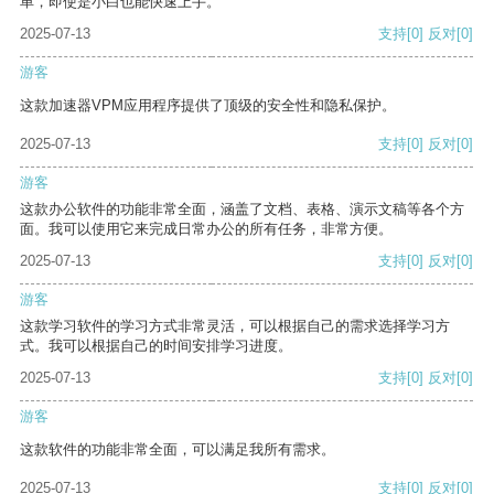
单，即使是小白也能快速上手。
2025-07-13
支持
[0]
反对
[0]
游客
这款加速器VPM应用程序提供了顶级的安全性和隐私保护。
2025-07-13
支持
[0]
反对
[0]
游客
这款办公软件的功能非常全面，涵盖了文档、表格、演示文稿等各个方
面。我可以使用它来完成日常办公的所有任务，非常方便。
2025-07-13
支持
[0]
反对
[0]
游客
这款学习软件的学习方式非常灵活，可以根据自己的需求选择学习方
式。我可以根据自己的时间安排学习进度。
2025-07-13
支持
[0]
反对
[0]
游客
这款软件的功能非常全面，可以满足我所有需求。
2025-07-13
支持
[0]
反对
[0]