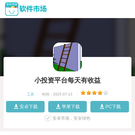
小投资平台每天有收益
工具
|
时间：2025-07-13
|
安卓下载
苹果下载
PC下载
安卓市场，安全绿色