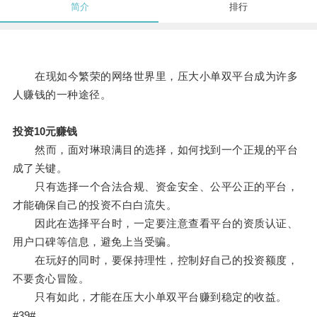
简介
排行
在现如今繁荣的网络世界里，压大小单双平台成为许多
人赚钱的一种途径。
投资10元赚钱
然而，面对琳琅满目的选择，如何找到一个正规的平台
成了关键。
只有选择一个合法合规、资金安全、公平公正的平台，
才能确保自己的投资不白白流失。
因此在选择平台时，一定要注意查看平台的资质认证、
用户口碑等信息，避免上当受骗。
在玩好的同时，要保持理性，控制好自己的投资额度，
不要贪心冒险。
只有如此，才能在压大小单双平台赚到稳定的收益。
#39#