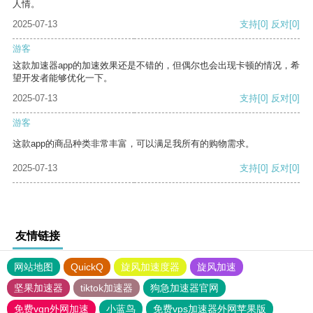
人情。
2025-07-13
支持
[0]
反对
[0]
游客
这款加速器app的加速效果还是不错的，但偶尔也会出现卡顿的情况，希
望开发者能够优化一下。
2025-07-13
支持
[0]
反对
[0]
游客
这款app的商品种类非常丰富，可以满足我所有的购物需求。
2025-07-13
支持
[0]
反对
[0]
友情链接
网站地图
QuickQ
旋风加速度器
旋风加速
坚果加速器
tiktok加速器
狗急加速器官网
免费vqn外网加速
小蓝鸟
免费vps加速器外网苹果版