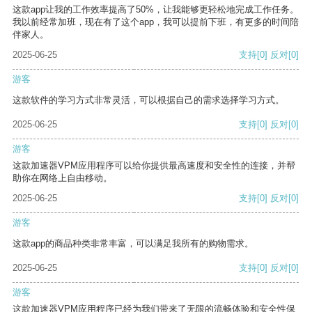
这款app让我的工作效率提高了50%，让我能够更轻松地完成工作任务。
我以前经常加班，现在有了这个app，我可以提前下班，有更多的时间陪
伴家人。
2025-06-25
支持
[0]
反对
[0]
游客
这款软件的学习方式非常灵活，可以根据自己的需求选择学习方式。
2025-06-25
支持
[0]
反对
[0]
游客
这款加速器VPM应用程序可以给你提供最高速度和安全性的连接，并帮
助你在网络上自由移动。
2025-06-25
支持
[0]
反对
[0]
游客
这款app的商品种类非常丰富，可以满足我所有的购物需求。
2025-06-25
支持
[0]
反对
[0]
游客
这款加速器VPM应用程序已经为我们带来了无限的流畅体验和安全性保