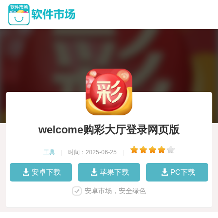
welcome购彩大厅登录网页版
工具
|
时间：2025-06-25
|
安卓下载
苹果下载
PC下载
安卓市场，安全绿色