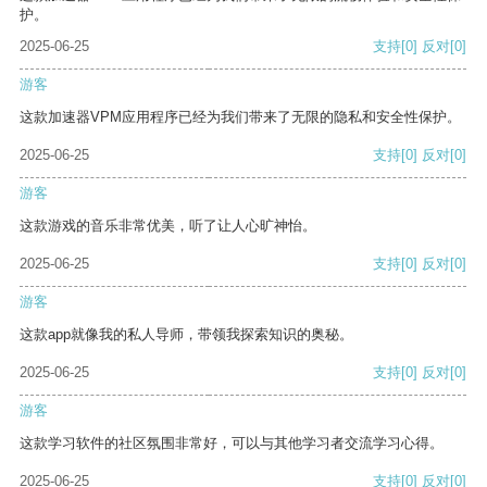
护。
2025-06-25
支持
[0]
反对
[0]
游客
这款加速器VPM应用程序已经为我们带来了无限的隐私和安全性保护。
2025-06-25
支持
[0]
反对
[0]
游客
这款游戏的音乐非常优美，听了让人心旷神怡。
2025-06-25
支持
[0]
反对
[0]
游客
这款app就像我的私人导师，带领我探索知识的奥秘。
2025-06-25
支持
[0]
反对
[0]
游客
这款学习软件的社区氛围非常好，可以与其他学习者交流学习心得。
2025-06-25
支持
[0]
反对
[0]