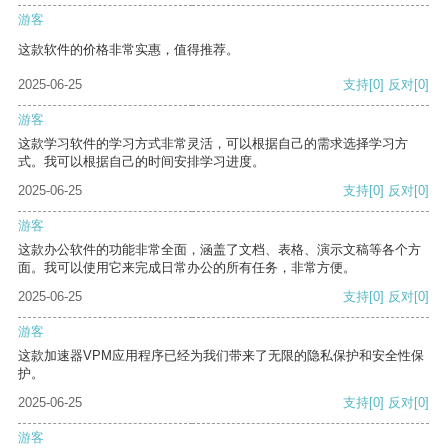
游客
这款软件的价格非常实惠，值得推荐。
2025-06-25
支持
[0]
反对
[0]
游客
这款学习软件的学习方式非常灵活，可以根据自己的需求选择学习方
式。我可以根据自己的时间安排学习进度。
2025-06-25
支持
[0]
反对
[0]
游客
这款办公软件的功能非常全面，涵盖了文档、表格、演示文稿等各个方
面。我可以使用它来完成日常办公的所有任务，非常方便。
2025-06-25
支持
[0]
反对
[0]
游客
这款加速器VPM应用程序已经为我们带来了无限的隐私保护和安全性保
护。
2025-06-25
支持
[0]
反对
[0]
游客