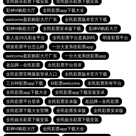
全民娱乐彩票下载安装
全民娱乐彩票下载安装
彩神Vl购彩大厅
全民彩票app下载大全
welcome盈彩购彩大厅广东
全民彩票版本官方下载
彩神Vl购彩大厅
全民彩票安卓版下载
彩神Vl购彩大厅
新人送29元彩金平台
全民彩票平台是真的吗
明发彩票平台
明发彩票平台怎么样
一分大发系统彩票app
welcome盈彩购彩大厅广东
一分大发系统彩票app
老品牌—全民彩票
全民彩票平台登录
全民彩票官网最新登录入口
全民彩票版本官方下载
三分钟彩票app下载
6f彩票welcome
全民彩票所有平台
全民彩票app下载大全
全民彩票app下载安装安卓
全民彩票平台登录
全民彩票安卓版
老品牌—全民彩票
全民彩票下载大全官网
全民彩票安卓版
全民彩票安卓版
全民娱乐彩票下载安装
全民娱乐彩票下载安装
彩神Vl购彩大厅
全民彩票app下载大全