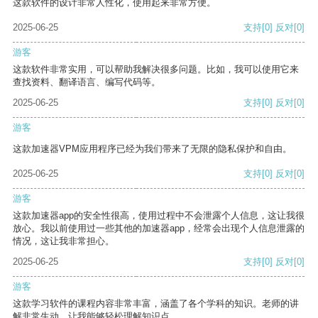
这款软件的设计非常人性化，使用起来非常方便。
2025-06-25
支持
[0]
反对
[0]
游客
这款软件非常实用，可以帮助我解决很多问题。比如，我可以使用它来
查找资料、翻译语言、编写代码等。
2025-06-25
支持
[0]
反对
[0]
游客
这款加速器VPM应用程序已经为我们带来了无限的隐私保护和自由。
2025-06-25
支持
[0]
反对
[0]
游客
这款加速器app的安全性很高，使用过程中不会泄露个人信息，这让我很
放心。我以前使用过一些其他的加速器app，经常会出现个人信息泄露的
情况，这让我非常担心。
2025-06-25
支持
[0]
反对
[0]
游客
这款学习软件的课程内容非常丰富，涵盖了各个学科的知识。老师的讲
解非常生动，让我能够轻松理解知识点。