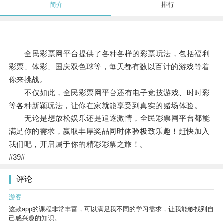
简介
排行
全民彩票网平台提供了各种各样的彩票玩法，包括福利
彩票、体彩、国庆双色球等，每天都有数以百计的游戏等着
你来挑战。
不仅如此，全民彩票网平台还有电子竞技游戏、时时彩
等各种新颖玩法，让你在家就能享受到真实的赌场体验。
无论是想放松娱乐还是追逐激情，全民彩票网平台都能
满足你的需求，赢取丰厚奖品同时体验极致乐趣！赶快加入
我们吧，开启属于你的精彩彩票之旅！。
#39#
评论
游客
这款app的课程非常丰富，可以满足我不同的学习需求，让我能够找到自
己感兴趣的知识。