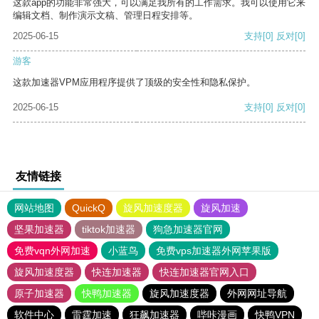
这款app的功能非常强大，可以满足我所有的工作需求。我可以使用它来
编辑文档、制作演示文稿、管理日程安排等。
2025-06-15
支持
[0]
反对
[0]
游客
这款加速器VPM应用程序提供了顶级的安全性和隐私保护。
2025-06-15
支持
[0]
反对
[0]
友情链接
网站地图
QuickQ
旋风加速度器
旋风加速
坚果加速器
tiktok加速器
狗急加速器官网
免费vqn外网加速
小蓝鸟
免费vps加速器外网苹果版
旋风加速度器
快连加速器
快连加速器官网入口
原子加速器
快鸭加速器
旋风加速度器
外网网址导航
软件中心
雷霆加速
狂飙加速器
哔咔漫画
快鸭VPN