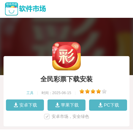
全民彩票下载安装
工具
|
时间：2025-06-15
|
安卓下载
苹果下载
PC下载
安卓市场，安全绿色