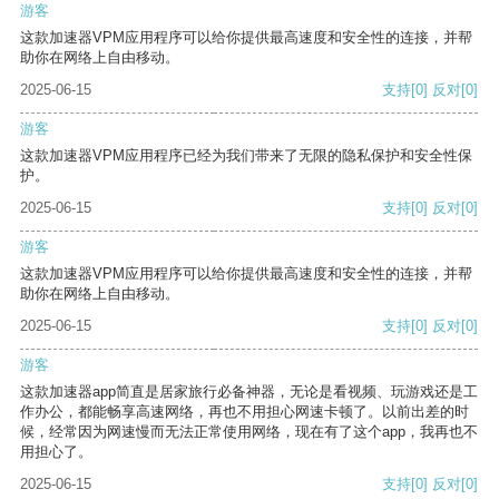
游客
这款加速器VPM应用程序可以给你提供最高速度和安全性的连接，并帮
助你在网络上自由移动。
2025-06-15
支持
[0]
反对
[0]
游客
这款加速器VPM应用程序已经为我们带来了无限的隐私保护和安全性保
护。
2025-06-15
支持
[0]
反对
[0]
游客
这款加速器VPM应用程序可以给你提供最高速度和安全性的连接，并帮
助你在网络上自由移动。
2025-06-15
支持
[0]
反对
[0]
游客
这款加速器app简直是居家旅行必备神器，无论是看视频、玩游戏还是工
作办公，都能畅享高速网络，再也不用担心网速卡顿了。以前出差的时
候，经常因为网速慢而无法正常使用网络，现在有了这个app，我再也不
用担心了。
2025-06-15
支持
[0]
反对
[0]