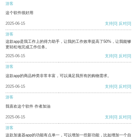
游客
这个软件很好用
2025-06-15
支持
[0]
反对
[0]
游客
这款app是我工作上的得力助手，让我的工作效率提高了50%，让我能够
更轻松地完成工作任务。
2025-06-15
支持
[0]
反对
[0]
游客
这款app的商品种类非常丰富，可以满足我所有的购物需求。
2025-06-15
支持
[0]
反对
[0]
游客
我喜欢这个软件 作者加油
2025-06-15
支持
[0]
反对
[0]
游客
这款加速器app的功能有点单一，可以增加一些新功能，比如增加一个自