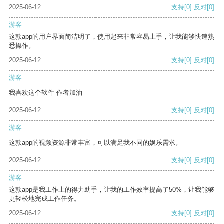
2025-06-12
支持
[0]
反对
[0]
游客
这款app的用户界面简洁明了，使用起来非常容易上手，让我能够快速熟
悉操作。
2025-06-12
支持
[0]
反对
[0]
游客
我喜欢这个软件 作者加油
2025-06-12
支持
[0]
反对
[0]
游客
这款app的视频资源非常丰富，可以满足我不同的娱乐需求。
2025-06-12
支持
[0]
反对
[0]
游客
这款app是我工作上的得力助手，让我的工作效率提高了50%，让我能够
更轻松地完成工作任务。
2025-06-12
支持
[0]
反对
[0]