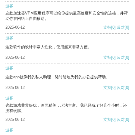
游客
这款加速器VPM应用程序可以给你提供最高速度和安全性的连接，并帮
助你在网络上自由移动。
2025-06-12
支持
[0]
反对
[0]
游客
这款软件的设计非常人性化，使用起来非常方便。
2025-06-12
支持
[0]
反对
[0]
游客
这款app就像我的私人助理，随时随地为我的办公提供帮助。
2025-06-12
支持
[0]
反对
[0]
游客
这款游戏非常好玩，画面精美，玩法丰富。我已经玩了好几个小时，还
没有玩腻。
2025-06-12
支持
[0]
反对
[0]
游客