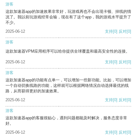
游客
这款加速器app的加速效果非常好，玩游戏再也不会出现卡顿、掉线的情
况了。我以前玩游戏经常会输，现在有了这个app，我的游戏水平提升了
不少。
2025-06-12
支持
[0]
反对
[0]
游客
这款加速器VPM应用程序可以给你提供全球覆盖和最高安全性的连接。
2025-06-12
支持
[0]
反对
[0]
游客
这款加速器app的功能有点单一，可以增加一些新功能。比如，可以增加
一个自动切换线路的功能，这样就可以根据网络情况自动选择最优的线
路，从而获得更好的加速效果。
2025-06-12
支持
[0]
反对
[0]
游客
这款加速器app的客服很贴心，遇到问题都能及时解决，服务态度非常
好。
2025-06-12
支持
[0]
反对
[0]