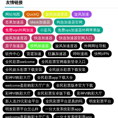
友情链接
网站地图
QuickQ
旋风加速度器
旋风加速
坚果加速器
tiktok加速器
狗急加速器官网
免费vqn外网加速
小蓝鸟
免费vps加速器外网苹果版
旋风加速度器
快连加速器
快连加速器官网入口
原子加速器
快鸭加速器
旋风加速度器
外网网址导航
软件中心
雷霆加速
狂飙加速器
哔咔漫画
快鸭VPN
全民彩票welcome
全民彩票官网最新登录入口
全民娱乐彩票下载安装
全民娱乐彩票下载安装
彩神Vl购彩大厅
全民彩票app下载大全
welcome盈彩购彩大厅广东
全民彩票版本官方下载
彩神Vl购彩大厅
全民彩票安卓版下载
彩神Vl购彩大厅
新人送29元彩金平台
全民彩票平台是真的吗
明发彩票平台
明发彩票平台怎么样
一分大发系统彩票app
welcome盈彩购彩大厅广东
一分大发系统彩票app