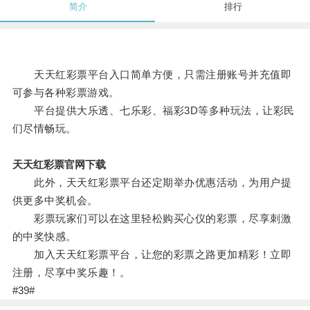
简介
排行
天天红彩票平台入口简单方便，只需注册账号并充值即
可参与各种彩票游戏。
平台提供大乐透、七乐彩、福彩3D等多种玩法，让彩民
们尽情畅玩。
天天红彩票官网下载
此外，天天红彩票平台还定期举办优惠活动，为用户提
供更多中奖机会。
彩票玩家们可以在这里轻松购买心仪的彩票，尽享刺激
的中奖快感。
加入天天红彩票平台，让您的彩票之路更加精彩！立即
注册，尽享中奖乐趣！。
#39#