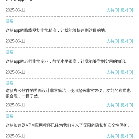
2025-06-11
支持
[0]
反对
[0]
游客
这款app的路线规划非常精准，让我能够快速到达目的地。
2025-06-11
支持
[0]
反对
[0]
游客
这款app的老师非常专业，教学水平很高，让我能够学到实用的知识。
2025-06-11
支持
[0]
反对
[0]
游客
这款办公软件的界面设计非常简洁，使用起来非常方便。功能的布局也
很合理，一目了然。
2025-06-11
支持
[0]
反对
[0]
游客
这款加速器VPM应用程序已经为我们带来了无限的隐私和安全性保护。
2025-06-11
支持
[0]
反对
[0]