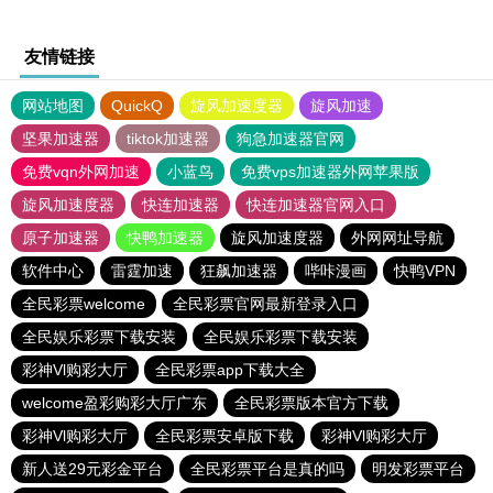
友情链接
网站地图
QuickQ
旋风加速度器
旋风加速
坚果加速器
tiktok加速器
狗急加速器官网
免费vqn外网加速
小蓝鸟
免费vps加速器外网苹果版
旋风加速度器
快连加速器
快连加速器官网入口
原子加速器
快鸭加速器
旋风加速度器
外网网址导航
软件中心
雷霆加速
狂飙加速器
哔咔漫画
快鸭VPN
全民彩票welcome
全民彩票官网最新登录入口
全民娱乐彩票下载安装
全民娱乐彩票下载安装
彩神Vl购彩大厅
全民彩票app下载大全
welcome盈彩购彩大厅广东
全民彩票版本官方下载
彩神Vl购彩大厅
全民彩票安卓版下载
彩神Vl购彩大厅
新人送29元彩金平台
全民彩票平台是真的吗
明发彩票平台