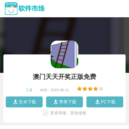
澳门天天开奖正版免费
工具
|
时间：2025-06-11
|
安卓下载
苹果下载
PC下载
安卓市场，安全绿色