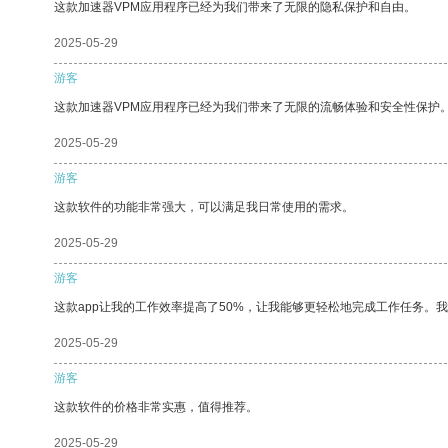
这款加速器VPM应用程序已经为我们带来了无限的隐私保护和自由。
2025-05-29
游客
这款加速器VPM应用程序已经为我们带来了无限的流畅体验和安全性保护
2025-05-29
游客
这款软件的功能非常强大，可以满足我日常使用的需求。
2025-05-29
游客
这款app让我的工作效率提高了50%，让我能够更轻松地完成工作任务。
2025-05-29
游客
这款软件的价格非常实惠，值得推荐。
2025-05-29