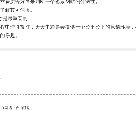
营资质等方面来判断一个彩票网站的合法性。
了解其可信度。
才是最重要的。
中理性投注，天天中彩票会提供一个公平公正的竞猜环境，
的乐趣。
。
你在网络上自由移动。