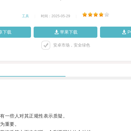
工具
|
时间：2025-05-29
|
卓下载
苹果下载
安卓市场，安全绿色
有一些人对其正规性表示质疑。
为重要。