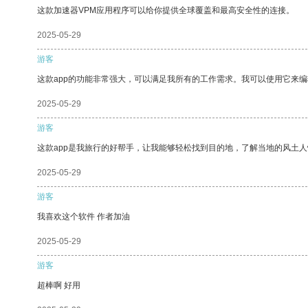
这款加速器VPM应用程序可以给你提供全球覆盖和最高安全性的连接。
2025-05-29
游客
这款app的功能非常强大，可以满足我所有的工作需求。我可以使用它来
2025-05-29
游客
这款app是我旅行的好帮手，让我能够轻松找到目的地，了解当地的风土人
2025-05-29
游客
我喜欢这个软件 作者加油
2025-05-29
游客
超棒啊 好用