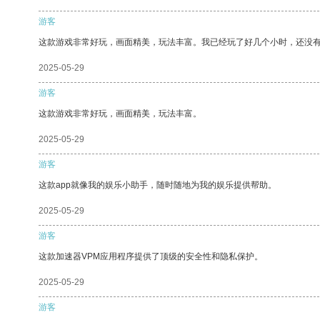
游客
这款游戏非常好玩，画面精美，玩法丰富。我已经玩了好几个小时，还没
2025-05-29
游客
这款游戏非常好玩，画面精美，玩法丰富。
2025-05-29
游客
这款app就像我的娱乐小助手，随时随地为我的娱乐提供帮助。
2025-05-29
游客
这款加速器VPM应用程序提供了顶级的安全性和隐私保护。
2025-05-29
游客