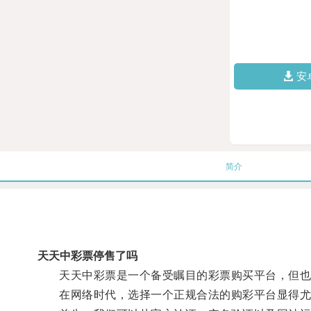
安
简介
天天中彩票停售了吗
天天中彩票是一个备受瞩目的彩票购买平台，但也
在网络时代，选择一个正规合法的购彩平台显得尤