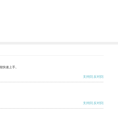
能快速上手。
支持
[0]
反对
[0]
支持
[0]
反对
[0]