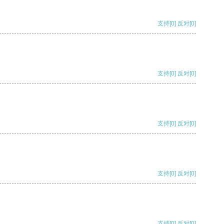
支持
[0]
反对
[0]
支持
[0]
反对
[0]
支持
[0]
反对
[0]
支持
[0]
反对
[0]
支持
[0]
反对
[0]