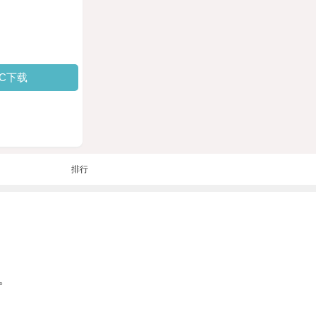
PC下载
排行
。