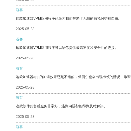
游客
这款加速器VPM应用程序已经为我们带来了无限的隐私保护和自由。
2025-05-28
游客
这款加速器VPM应用程序可以给你提供最高速度和安全性的连接。
2025-05-28
游客
这款加速器app的加速效果还是不错的，但偶尔也会出现卡顿的情况，希
2025-05-28
游客
这款软件的售后服务非常好，遇到问题都能得到及时解决。
2025-05-28
游客