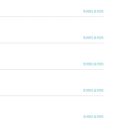
支持
[0]
反对
[0]
支持
[0]
反对
[0]
支持
[0]
反对
[0]
支持
[0]
反对
[0]
支持
[0]
反对
[0]