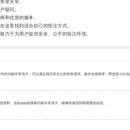
资金安全。
户疑问。
择和优质的服务。
在这里找到适合自己的投注方式。
致力于为用户提供安全、公平的投注环境。
软件的功能非常强大，可以满足我日常办公的所有需求。操作也很简单，即使是小白也
找资料，这款app的搜索功能非常强大，能够快速找到我需要的信息。