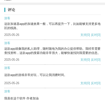
评论
游客
这款加速器app的加速效果一般，可以再提升一下，比如能够支持更多地
区的线路。
2025-05-26
支持
[0]
反对
[0]
游客
这款app就像我的私人助理，随时随地为我的办公提供帮助。我经常需要
查找资料，这款app的搜索功能非常强大，能够快速找到我需要的信息。
2025-05-26
支持
[0]
反对
[0]
游客
这款app的游戏非常好玩，可以让我消磨时间。
2025-05-26
支持
[0]
反对
[0]
游客
我喜欢这个软件 作者加油