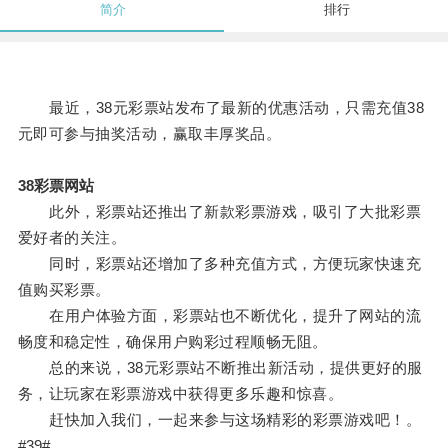
简介
排行
最近，38元彩票站发布了最新的优惠活动，只需充值38
元即可参与抽奖活动，赢取丰厚奖品。
38彩票网站
此外，彩票站还推出了新款彩票游戏，吸引了大批彩票
爱好者的关注。
同时，彩票站还增加了多种充值方式，方便玩家快速充
值购买彩票。
在用户体验方面，彩票站也不断优化，提升了网站的流
畅度和稳定性，确保用户购彩过程顺畅无阻。
总的来说，38元彩票站不断推出新活动，提供更好的服
务，让玩家在彩票游戏中获得更多乐趣和惊喜。
赶快加入我们，一起来参与这场精彩的彩票游戏吧！。
#39#