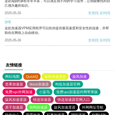
这款app的课程非常丰富，可以满足我不同的学习需求，让我能够找到自
己感兴趣的知识。
2025-05-26
支持
[0]
反对
[0]
游客
这款加速器VPM应用程序可以给你提供最高速度和安全性的连接，并帮
助你在网络上自由移动。
2025-05-26
支持
[0]
反对
[0]
友情链接
网站地图
QuickQ
旋风加速度器
旋风加速
坚果加速器
tiktok加速器
狗急加速器官网
免费vqn外网加速
小蓝鸟
免费vps加速器外网苹果版
旋风加速度器
快连加速器
快连加速器官网入口
原子加速器
快鸭加速器
旋风加速度器
外网网址导航