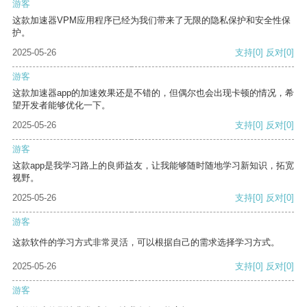
游客
这款加速器VPM应用程序已经为我们带来了无限的隐私保护和安全性保
护。
2025-05-26
支持
[0]
反对
[0]
游客
这款加速器app的加速效果还是不错的，但偶尔也会出现卡顿的情况，希
望开发者能够优化一下。
2025-05-26
支持
[0]
反对
[0]
游客
这款app是我学习路上的良师益友，让我能够随时随地学习新知识，拓宽
视野。
2025-05-26
支持
[0]
反对
[0]
游客
这款软件的学习方式非常灵活，可以根据自己的需求选择学习方式。
2025-05-26
支持
[0]
反对
[0]
游客