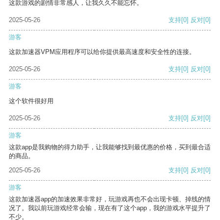
这款游戏的剧情非常感人，让我久久不能忘怀。
2025-05-26
支持
[0]
反对
[0]
游客
这款加速器VPM应用程序可以给你提供最高速度和安全性的连接。
2025-05-26
支持
[0]
反对
[0]
游客
这个软件很好用
2025-05-26
支持
[0]
反对
[0]
游客
这款app是我购物的得力助手，让我能够找到最优惠的价格，买到最合适
的商品。
2025-05-26
支持
[0]
反对
[0]
游客
这款加速器app的加速效果非常好，玩游戏再也不会出现卡顿、掉线的情
况了。我以前玩游戏经常会输，现在有了这个app，我的游戏水平提升了
不少。