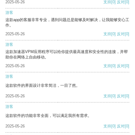
2025-05-26
支持
[0]
反对
[0]
游客
这款app的客服非常专业，遇到问题总是能够及时解决，让我能够安心工
作。
2025-05-26
支持
[0]
反对
[0]
游客
这款加速器VPM应用程序可以给你提供最高速度和安全性的连接，并帮
助你在网络上自由移动。
2025-05-26
支持
[0]
反对
[0]
游客
这款软件的界面设计非常简洁，一目了然。
2025-05-26
支持
[0]
反对
[0]
游客
这款软件的功能非常全面，可以满足我所有需求。
2025-05-26
支持
[0]
反对
[0]