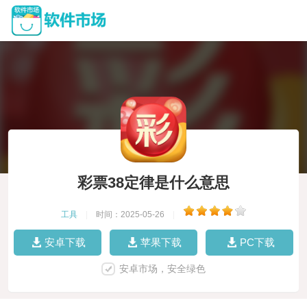
彩票38定律是什么意思
工具
|
时间：2025-05-26
|
安卓下载
苹果下载
PC下载
安卓市场，安全绿色