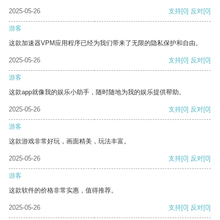
2025-05-26
支持
[0]
反对
[0]
游客
这款加速器VPM应用程序已经为我们带来了无限的隐私保护和自由。
2025-05-26
支持
[0]
反对
[0]
游客
这款app就像我的娱乐小助手，随时随地为我的娱乐提供帮助。
2025-05-26
支持
[0]
反对
[0]
游客
这款游戏非常好玩，画面精美，玩法丰富。
2025-05-26
支持
[0]
反对
[0]
游客
这款软件的价格非常实惠，值得推荐。
2025-05-26
支持
[0]
反对
[0]