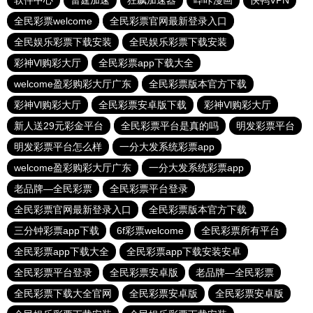
软件中心
雷霆加速
狂飙加速器
哔咔漫画
快鸭VPN
全民彩票welcome
全民彩票官网最新登录入口
全民娱乐彩票下载安装
全民娱乐彩票下载安装
彩神Vl购彩大厅
全民彩票app下载大全
welcome盈彩购彩大厅广东
全民彩票版本官方下载
彩神Vl购彩大厅
全民彩票安卓版下载
彩神Vl购彩大厅
新人送29元彩金平台
全民彩票平台是真的吗
明发彩票平台
明发彩票平台怎么样
一分大发系统彩票app
welcome盈彩购彩大厅广东
一分大发系统彩票app
老品牌—全民彩票
全民彩票平台登录
全民彩票官网最新登录入口
全民彩票版本官方下载
三分钟彩票app下载
6f彩票welcome
全民彩票所有平台
全民彩票app下载大全
全民彩票app下载安装安卓
全民彩票平台登录
全民彩票安卓版
老品牌—全民彩票
全民彩票下载大全官网
全民彩票安卓版
全民彩票安卓版