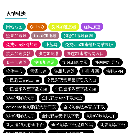
友情链接
网站地图
QuickQ
旋风加速度器
旋风加速
坚果加速器
tiktok加速器
狗急加速器官网
免费vqn外网加速
小蓝鸟
免费vps加速器外网苹果版
旋风加速度器
快连加速器
快连加速器官网入口
原子加速器
快鸭加速器
旋风加速度器
外网网址导航
软件中心
雷霆加速
狂飙加速器
哔咔漫画
快鸭VPN
全民彩票welcome
全民彩票官网最新登录入口
全民娱乐彩票下载安装
全民娱乐彩票下载安装
彩神Vl购彩大厅
全民彩票app下载大全
welcome盈彩购彩大厅广东
全民彩票版本官方下载
彩神Vl购彩大厅
全民彩票安卓版下载
彩神Vl购彩大厅
新人送29元彩金平台
全民彩票平台是真的吗
明发彩票平台