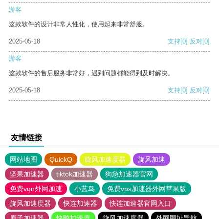
游客
这款软件的设计非常人性化，使用起来非常舒服。
2025-05-18
支持
[0]
反对
[0]
游客
这款软件的售后服务非常好，遇到问题都能得到及时解决。
2025-05-18
支持
[0]
反对
[0]
友情链接
网站地图
QuickQ
旋风加速度器
旋风加速
坚果加速器
tiktok加速器
狗急加速器官网
免费vqn外网加速
小蓝鸟
免费vps加速器外网苹果版
旋风加速度器
快连加速器
快连加速器官网入口
原子加速器
快鸭加速器
旋风加速度器
外网网址导航