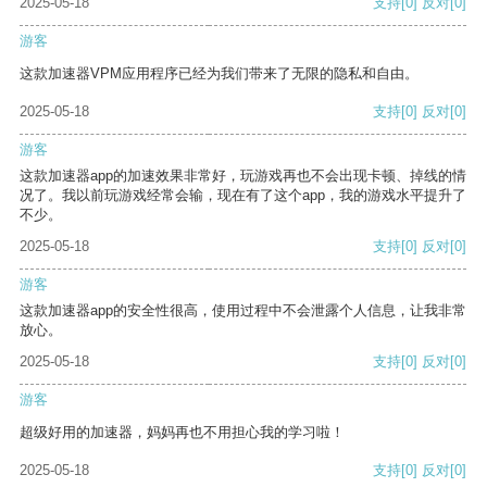
2025-05-18
支持
[0]
反对
[0]
游客
这款加速器VPM应用程序已经为我们带来了无限的隐私和自由。
2025-05-18
支持
[0]
反对
[0]
游客
这款加速器app的加速效果非常好，玩游戏再也不会出现卡顿、掉线的情
况了。我以前玩游戏经常会输，现在有了这个app，我的游戏水平提升了
不少。
2025-05-18
支持
[0]
反对
[0]
游客
这款加速器app的安全性很高，使用过程中不会泄露个人信息，让我非常
放心。
2025-05-18
支持
[0]
反对
[0]
游客
超级好用的加速器，妈妈再也不用担心我的学习啦！
2025-05-18
支持
[0]
反对
[0]