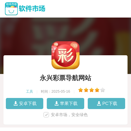
永兴彩票导航网站
工具
|
时间：2025-05-16
|
安卓下载
苹果下载
PC下载
安卓市场，安全绿色