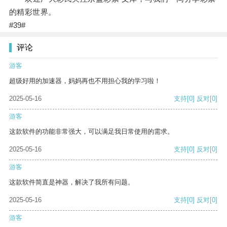
的精彩世界。
#39#
评论
游客
超级好用的加速器，妈妈再也不用担心我的学习啦！
2025-05-16
支持
[0]
反对
[0]
游客
这款软件的功能非常强大，可以满足我日常使用的需求。
2025-05-16
支持
[0]
反对
[0]
游客
这款软件简直是神器，解决了我所有问题。
2025-05-16
支持
[0]
反对
[0]
游客