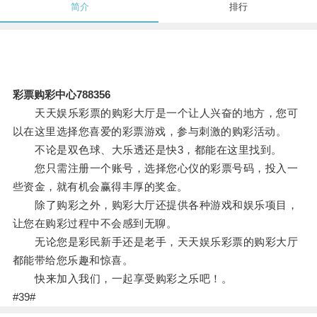
简介
排行
彩票购彩中心788356
天天娱乐彩票的购彩大厅是一个让人兴奋的地方，您可
以在这里选择您喜爱的彩票游戏，参与刺激的购彩活动。
不论是双色球、大乐透还是快3，都能在这里找到。
您只需注册一个账号，选择您心仪的彩票号码，投入一
些资金，就有机会赢得丰厚的奖金。
除了购彩之外，购彩大厅还提供各种游戏和娱乐项目，
让您在购彩过程中不会感到无聊。
无论您是彩民新手还是老手，天天娱乐彩票的购彩大厅
都能带给您乐趣和惊喜。
快来加入我们，一起享受购彩之乐吧！。
#39#