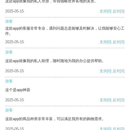
这款app就像我的私人导游，带我领略世界各地的美景。
2025-05-15
支持
[0]
反对
[0]
游客
这款app的客服非常专业，遇到问题总是能够及时解决，让我能够安心工
作。
2025-05-15
支持
[0]
反对
[0]
游客
这款app就像我的私人助理，随时随地为我的办公提供帮助。
2025-05-15
支持
[0]
反对
[0]
游客
这个是app神器
2025-05-15
支持
[0]
反对
[0]
游客
这款app的商品种类非常丰富，可以满足我所有的购物需求。
2025-05-15
支持
[0]
反对
[0]