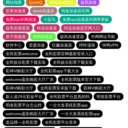
网站地图
QuickQ
旋风加速度器
旋风加速
坚果加速器
tiktok加速器
狗急加速器官网
免费vqn外网加速
小蓝鸟
免费vps加速器外网苹果版
旋风加速度器
快连加速器
快连加速器官网入口
原子加速器
快鸭加速器
旋风加速度器
外网网址导航
软件中心
雷霆加速
狂飙加速器
哔咔漫画
快鸭VPN
全民彩票welcome
全民彩票官网最新登录入口
全民娱乐彩票下载安装
全民娱乐彩票下载安装
彩神Vl购彩大厅
全民彩票app下载大全
welcome盈彩购彩大厅广东
全民彩票版本官方下载
彩神Vl购彩大厅
全民彩票安卓版下载
彩神Vl购彩大厅
新人送29元彩金平台
全民彩票平台是真的吗
明发彩票平台
明发彩票平台怎么样
一分大发系统彩票app
welcome盈彩购彩大厅广东
一分大发系统彩票app
老品牌—全民彩票
全民彩票平台登录