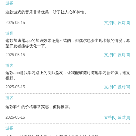
游客
这款游戏的音乐非常优美，听了让人心旷神怡。
2025-05-15
支持
[0]
反对
[0]
游客
这款加速器app的加速效果还是不错的，但偶尔也会出现卡顿的情况，希
望开发者能够优化一下。
2025-05-15
支持
[0]
反对
[0]
游客
这款app是我学习路上的良师益友，让我能够随时随地学习新知识，拓宽
视野。
2025-05-15
支持
[0]
反对
[0]
游客
这款软件的价格非常实惠，值得推荐。
2025-05-15
支持
[0]
反对
[0]
游客