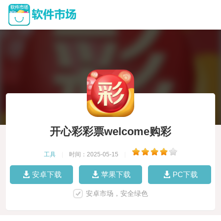
开心彩彩票welcome购彩
工具
|
时间：2025-05-15
|
安卓下载
苹果下载
PC下载
安卓市场，安全绿色