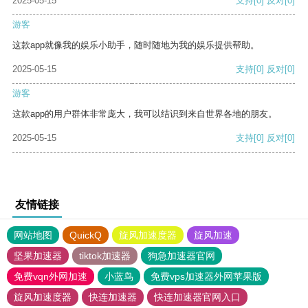
2025-05-15
支持
[0]
反对
[0]
游客
这款app就像我的娱乐小助手，随时随地为我的娱乐提供帮助。
2025-05-15
支持
[0]
反对
[0]
游客
这款app的用户群体非常庞大，我可以结识到来自世界各地的朋友。
2025-05-15
支持
[0]
反对
[0]
友情链接
网站地图
QuickQ
旋风加速度器
旋风加速
坚果加速器
tiktok加速器
狗急加速器官网
免费vqn外网加速
小蓝鸟
免费vps加速器外网苹果版
旋风加速度器
快连加速器
快连加速器官网入口