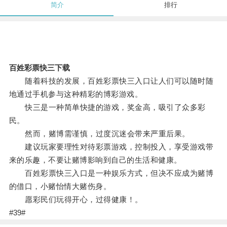
简介
排行
百姓彩票快三下载
随着科技的发展，百姓彩票快三入口让人们可以随时随
地通过手机参与这种精彩的博彩游戏。
快三是一种简单快捷的游戏，奖金高，吸引了众多彩
民。
然而，赌博需谨慎，过度沉迷会带来严重后果。
建议玩家要理性对待彩票游戏，控制投入，享受游戏带
来的乐趣，不要让赌博影响到自己的生活和健康。
百姓彩票快三入口是一种娱乐方式，但决不应成为赌博
的借口，小赌怡情大赌伤身。
愿彩民们玩得开心，过得健康！。
#39#