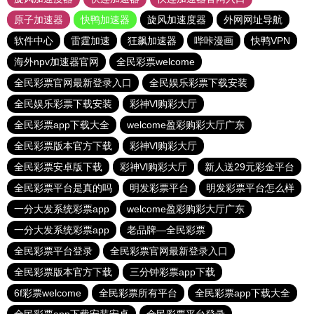
原子加速器
快鸭加速器
旋风加速度器
外网网址导航
软件中心
雷霆加速
狂飙加速器
哔咔漫画
快鸭VPN
海外npv加速器官网
全民彩票welcome
全民彩票官网最新登录入口
全民娱乐彩票下载安装
全民娱乐彩票下载安装
彩神Vl购彩大厅
全民彩票app下载大全
welcome盈彩购彩大厅广东
全民彩票版本官方下载
彩神Vl购彩大厅
全民彩票安卓版下载
彩神Vl购彩大厅
新人送29元彩金平台
全民彩票平台是真的吗
明发彩票平台
明发彩票平台怎么样
一分大发系统彩票app
welcome盈彩购彩大厅广东
一分大发系统彩票app
老品牌—全民彩票
全民彩票平台登录
全民彩票官网最新登录入口
全民彩票版本官方下载
三分钟彩票app下载
6f彩票welcome
全民彩票所有平台
全民彩票app下载大全