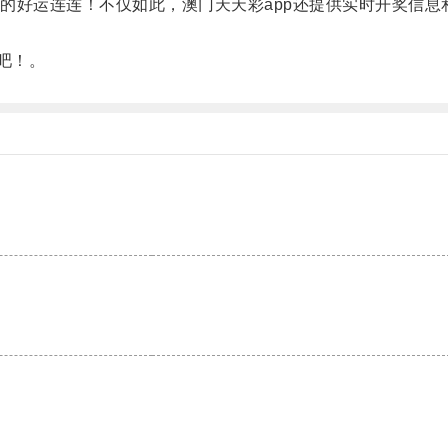
好运连连！不仅如此，澳门天天彩app还提供实时开奖信息
吧！。