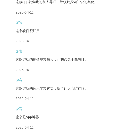
这款app就像我的私人导师，带领我探索知识的奥秘。
2025-04-11
游客
这个软件很好用
2025-04-11
游客
这款游戏的剧情非常感人，让我久久不能忘怀。
2025-04-11
游客
这款游戏的音乐非常优美，听了让人心旷神怡。
2025-04-11
游客
这个是app神器
2025-04-11