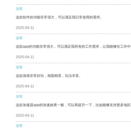
游客
这款软件的功能非常强大，可以满足我日常使用的需求。
2025-04-11
游客
这款app的功能非常强大，可以满足我所有的工作需求，让我能够在工作
2025-04-11
游客
这款游戏非常好玩，画面精美，玩法丰富。
2025-04-11
游客
这款加速器app的加速效果一般，可以再提升一下，比如能够支持更多地
2025-04-11
游客