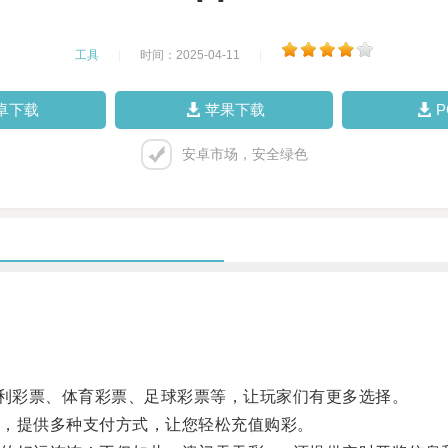
工具
|
时间：2025-04-11
|
卓下载
苹果下载
安卓市场，安全绿色
利彩票、体育彩票、足球彩票等，让玩家们有更多选择。
，提供多种支付方式，让您轻松充值购彩。