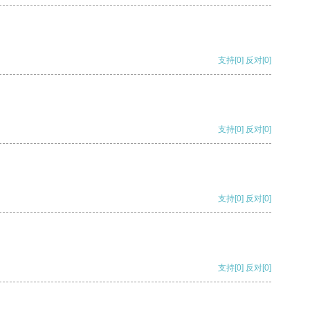
支持
[0]
反对
[0]
支持
[0]
反对
[0]
支持
[0]
反对
[0]
支持
[0]
反对
[0]