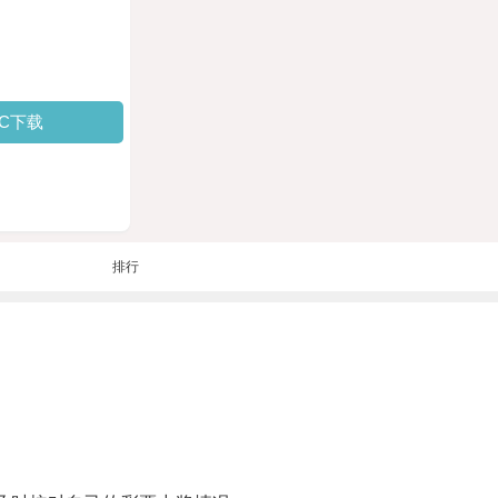
PC下载
排行