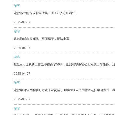
游客
这款游戏的音乐非常优美，听了让人心旷神怡。
2025-04-07
游客
这款游戏非常好玩，画面精美，玩法丰富。
2025-04-07
游客
这款app让我的工作效率提高了50%，让我能够更轻松地完成工作任务。
2025-04-07
游客
这款学习软件的学习方式非常灵活，可以根据自己的需求选择学习方式。
2025-04-07
游客