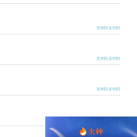
支持
[0]
反对
[0]
支持
[0]
反对
[0]
支持
[0]
反对
[0]
支持
[0]
反对
[0]