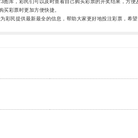
3图库，彩民们可以及时查看自己购买彩票的开奖结果，方便
购买彩票时更加方便快捷。
能为彩民提供最新最全的信息，帮助大家更好地投注彩票，希望