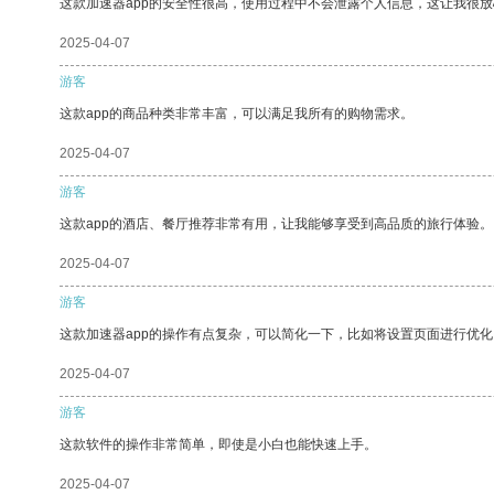
这款加速器app的安全性很高，使用过程中不会泄露个人信息，这让我很
2025-04-07
游客
这款app的商品种类非常丰富，可以满足我所有的购物需求。
2025-04-07
游客
这款app的酒店、餐厅推荐非常有用，让我能够享受到高品质的旅行体验。
2025-04-07
游客
这款加速器app的操作有点复杂，可以简化一下，比如将设置页面进行优化
2025-04-07
游客
这款软件的操作非常简单，即使是小白也能快速上手。
2025-04-07