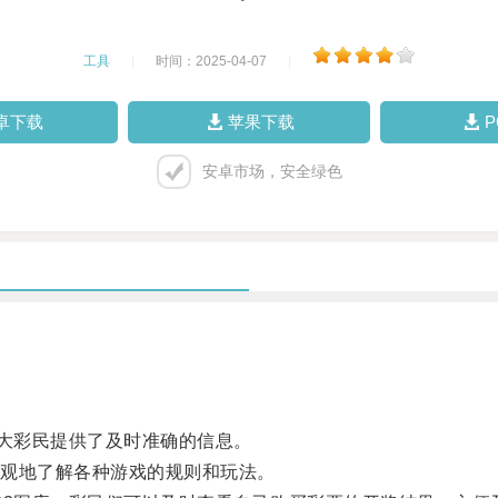
工具
|
时间：2025-04-07
|
卓下载
苹果下载
安卓市场，安全绿色
大彩民提供了及时准确的信息。
观地了解各种游戏的规则和玩法。