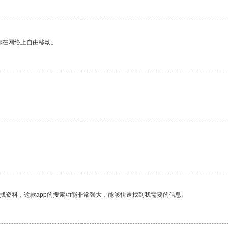
你在网络上自由移动。
找资料，这款app的搜索功能非常强大，能够快速找到我需要的信息。