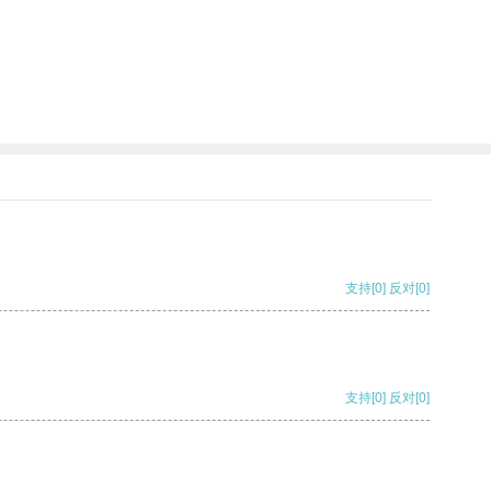
支持
[0]
反对
[0]
支持
[0]
反对
[0]