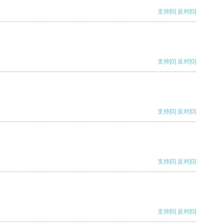
支持
[0]
反对
[0]
支持
[0]
反对
[0]
支持
[0]
反对
[0]
支持
[0]
反对
[0]
支持
[0]
反对
[0]