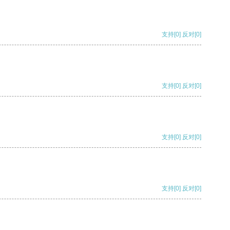
支持
[0]
反对
[0]
支持
[0]
反对
[0]
支持
[0]
反对
[0]
支持
[0]
反对
[0]