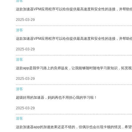
游客
这款加速器VPM应用程序可以给你提供最高速度和安全性的连接，并帮助
2025-03-29
游客
这款加速器VPM应用程序可以给你提供最高速度和安全性的连接，并帮助
2025-03-29
游客
这款app是我学习路上的良师益友，让我能够随时随地学习新知识，拓宽视
2025-03-29
游客
超级好用的加速器，妈妈再也不用担心我的学习啦！
2025-03-29
游客
这款加速器app的加速效果还是不错的，但偶尔也会出现卡顿的情况，希