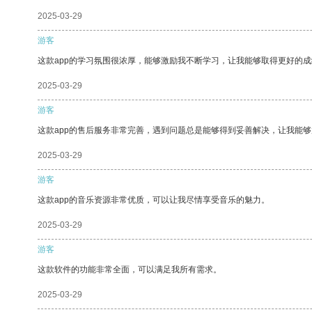
2025-03-29
游客
这款app的学习氛围很浓厚，能够激励我不断学习，让我能够取得更好的成
2025-03-29
游客
这款app的售后服务非常完善，遇到问题总是能够得到妥善解决，让我能
2025-03-29
游客
这款app的音乐资源非常优质，可以让我尽情享受音乐的魅力。
2025-03-29
游客
这款软件的功能非常全面，可以满足我所有需求。
2025-03-29