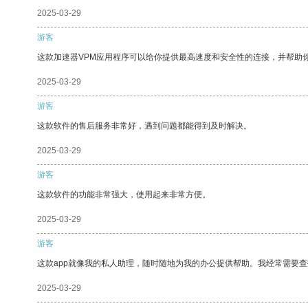
2025-03-29
游客
这款加速器VPM应用程序可以给你提供最高速度和安全性的连接，并帮助
2025-03-29
游客
这款软件的售后服务非常好，遇到问题都能得到及时解决。
2025-03-29
游客
这款软件的功能非常强大，使用起来非常方便。
2025-03-29
游客
这款app就像我的私人助理，随时随地为我的办公提供帮助。我经常需要查
2025-03-29