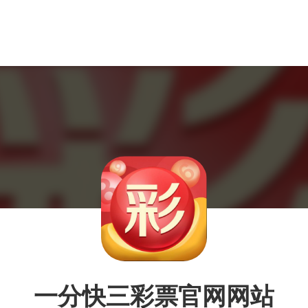
一分快三彩票官网网站