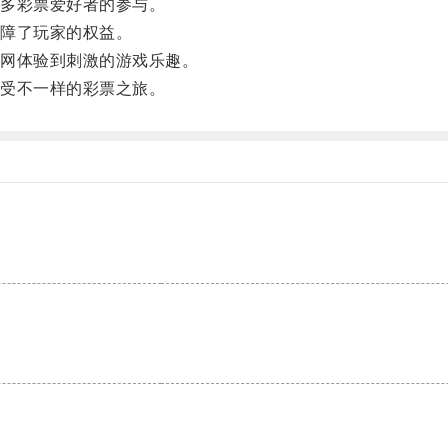
多彩票爱好者的参与。
障了玩家的权益。
网体验到刺激的游戏乐趣。
受不一样的彩票之旅。