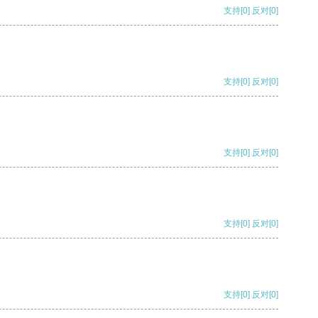
支持
[0]
反对
[0]
支持
[0]
反对
[0]
支持
[0]
反对
[0]
支持
[0]
反对
[0]
支持
[0]
反对
[0]