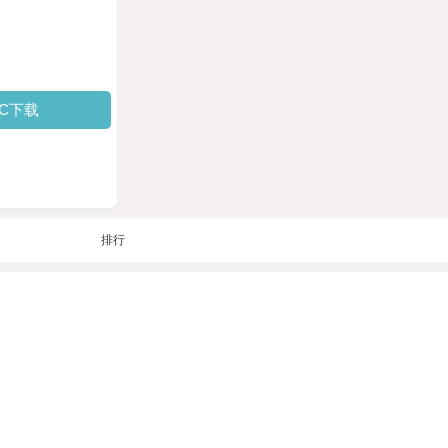
PC下载
排行