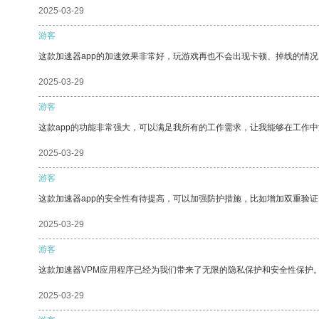
2025-03-29
游客
这款加速器app的加速效果非常好，玩游戏再也不会出现卡顿、掉线的情况
2025-03-29
游客
这款app的功能非常强大，可以满足我所有的工作需求，让我能够在工作
2025-03-29
游客
这款加速器app的安全性有待提高，可以加强防护措施，比如增加双重验证
2025-03-29
游客
这款加速器VPM应用程序已经为我们带来了无限的隐私保护和安全性保护
2025-03-29