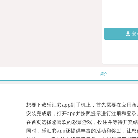
安
简介
想要下载乐汇彩app到手机上，首先需要在应用商店
安装完成后，打开app并按照提示进行注册和登录
在首页选择您喜欢的彩票游戏，投注并等待开奖结
同时，乐汇彩app还提供丰富的活动和奖励，让您