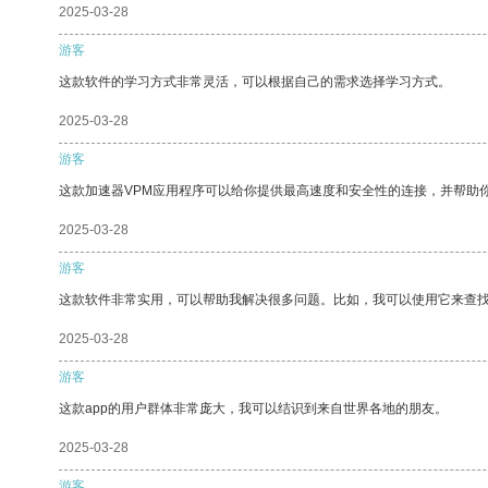
2025-03-28
游客
这款软件的学习方式非常灵活，可以根据自己的需求选择学习方式。
2025-03-28
游客
这款加速器VPM应用程序可以给你提供最高速度和安全性的连接，并帮助
2025-03-28
游客
这款软件非常实用，可以帮助我解决很多问题。比如，我可以使用它来查
2025-03-28
游客
这款app的用户群体非常庞大，我可以结识到来自世界各地的朋友。
2025-03-28
游客