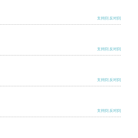
支持
[0]
反对
[0]
支持
[0]
反对
[0]
支持
[0]
反对
[0]
支持
[0]
反对
[0]