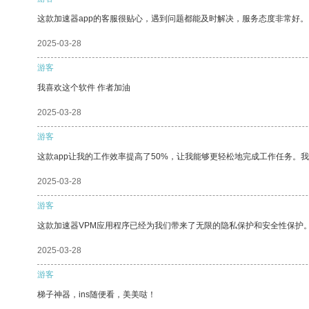
这款加速器app的客服很贴心，遇到问题都能及时解决，服务态度非常好。
2025-03-28
游客
我喜欢这个软件 作者加油
2025-03-28
游客
这款app让我的工作效率提高了50%，让我能够更轻松地完成工作任务。
2025-03-28
游客
这款加速器VPM应用程序已经为我们带来了无限的隐私保护和安全性保护
2025-03-28
游客
梯子神器，ins随便看，美美哒！