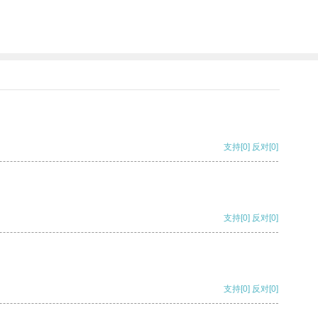
支持
[0]
反对
[0]
支持
[0]
反对
[0]
支持
[0]
反对
[0]