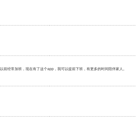
我以前经常加班，现在有了这个app，我可以提前下班，有更多的时间陪伴家人。
。