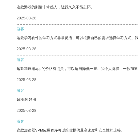
这款游戏的剧情非常感人，让我久久不能忘怀。
2025-03-28
游客
这款学习软件的学习方式非常灵活，可以根据自己的需求选择学习方式。
2025-03-28
游客
这款加速器app的价格有点贵，可以适当降低一些。我个人觉得，一款加速
2025-03-28
游客
超棒啊 好用
2025-03-28
游客
这款加速器VPM应用程序可以给你提供最高速度和安全性的连接。